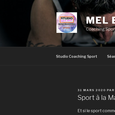
Aller
au
contenu
MEL 
principal
Coaching Sport
Studio Coaching Sport
Séa
PUBLIÉ
31 MARS 2020
PA
LE
Sport à la M
Et si le sport comm