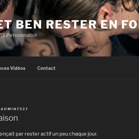
ET BEN RESTER EN F
if Personnalisé
nces Vidéos
Contact
R
ADMIN7527
aison
ençait par rester actif un peu chaque jour.