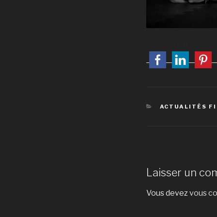
Partagez cette info
CATÉGORIES
ACTUALITÉS F
Laisser un co
Vous devez
vous c