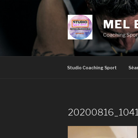
Aller
au
contenu
MEL 
principal
Coaching Sport
Studio Coaching Sport
Séa
20200816_104