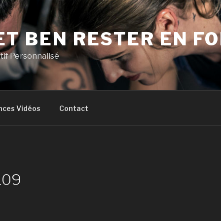
ET BEN RESTER EN F
if Personnalisé
nces Vidéos
Contact
109