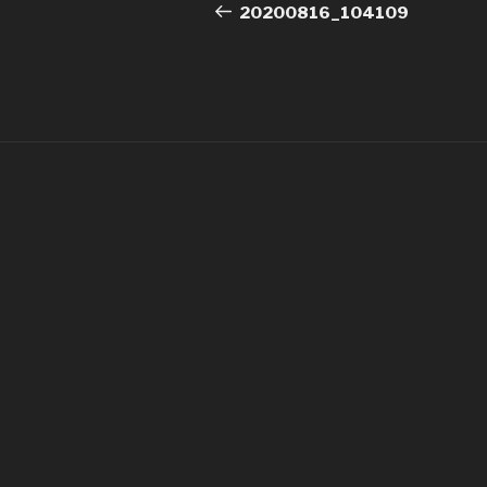
de
précédent
20200816_104109
l’article