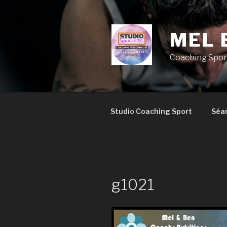
Aller
au
contenu
MEL 
principal
Coaching Sport
Studio Coaching Sport
Séa
g1021